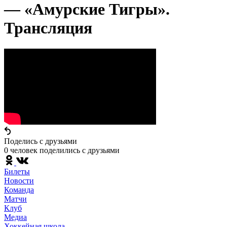
— «Амурские Тигры».
Трансляция
Поделись c друзьями
0 человек поделились c друзьями
Билеты
Новости
Команда
Матчи
Клуб
Медиа
Хоккейная школа