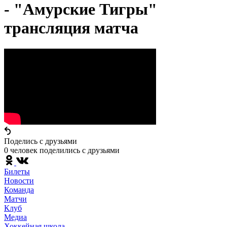
- "Амурские Тигры"
трансляция матча
Поделись c друзьями
0 человек поделились c друзьями
Билеты
Новости
Команда
Матчи
Клуб
Медиа
Хоккейная школа