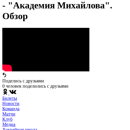
- "Академия Михайлова".
Обзор
Поделись c друзьями
0 человек поделились c друзьями
Билеты
Новости
Команда
Матчи
Клуб
Медиа
Хоккейная школа