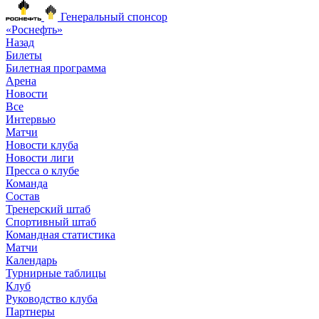
Генеральный спонсор
«Роснефть»
Назад
Билеты
Билетная программа
Арена
Новости
Все
Интервью
Матчи
Новости клуба
Новости лиги
Пресса о клубе
Команда
Состав
Тренерский штаб
Спортивный штаб
Командная статистика
Матчи
Календарь
Турнирные таблицы
Клуб
Руководство клуба
Партнеры